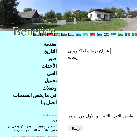
Benetice
Benetice
Na
مقدمة
obsah
التاريخ
عنوان بريدك الالكتروني
stránky
رسالة
صور
Klávesové
الأحداث
zkratky
na
الحي
tomto
تحميل
webu
وصلات
-
في ما يخص الصفحات
základní
اتصل بنا
Hlavní
strana
Add sidebar
RSS
السماح للصينية, اليابانية و الكورية في نص
مكتوب بالأبجدية اللاتينية و السيريلية
Allow Thai in text writen by latin and