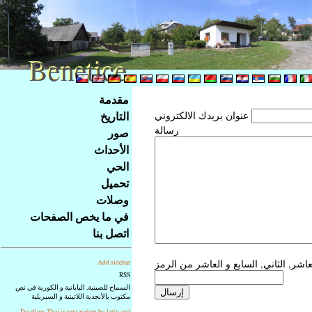
Benetice
Benetice
Na
مقدمة
obsah
التاريخ
عنوان بريدك الالكتروني
stránky
رسالة
صور
Klávesové
الأحداث
zkratky
na
الحي
tomto
تحميل
webu
وصلات
-
في ما يخص الصفحات
základní
اتصل بنا
Hlavní
strana
Add sidebar
RSS
السماح للصينية, اليابانية و الكورية في نص
مكتوب بالأبجدية اللاتينية و السيريلية
Disallow Thai in text writen by latin and