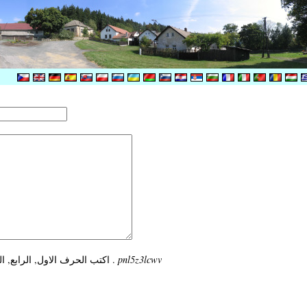
pnl5z3lcwv
اكتب الحرف الاول, الرابع, العاشر, الرابع, الثالث و العاشر من الرمز .