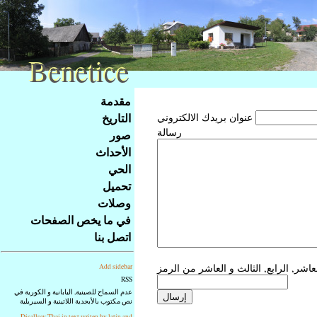
Benetice
Benetice
Na
مقدمة
obsah
التاريخ
عنوان بريدك الالكتروني
stránky
رسالة
صور
Klávesové
الأحداث
zkratky
na
الحي
tomto
تحميل
webu
وصلات
-
في ما يخص الصفحات
základní
اتصل بنا
Hlavní
strana
Add sidebar
RSS
عدم السماح للصينية, اليابانية و الكورية في
نص مكتوب بالأبجدية اللاتينية و السيريلية
Disallow Thai in text writen by latin and