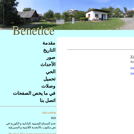
Benetice
Benetice
Na
مقدمة
obsah
التاريخ
stránky
صور
Zá
Klávesové
So
الأحداث
zkratky
za
na
الحي
za
tomto
تحميل
webu
وصلات
-
في ما يخص الصفحات
základní
اتصل بنا
Hlavní
strana
Add sidebar
RSS
عدم السماح للصينية, اليابانية و الكورية في
نص مكتوب بالأبجدية اللاتينية و السيريلية
Disallow Thai in text writen by latin and