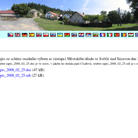
pis ze schůze osadního výboru se zástupci Městského úřadu ve Světlé nad Sázavou dne
ubor zapis_2008_02_25.doc je ve stavu, v jakém ho dodala paní Císařová, soubor zapis_2008_02_25.odt je s 
pis_2008_02_25.doc
(47 kB)
pis_2008_02_25.odt
(27 kB)