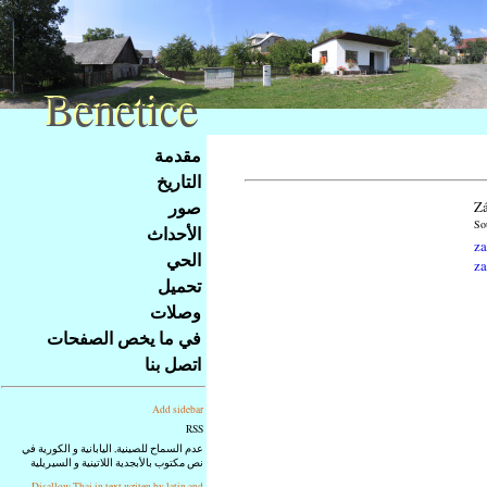
Benetice
Benetice
Na
مقدمة
obsah
التاريخ
stránky
صور
Zá
Klávesové
So
الأحداث
zkratky
za
na
الحي
za
tomto
تحميل
webu
وصلات
-
في ما يخص الصفحات
základní
اتصل بنا
Hlavní
strana
Add sidebar
RSS
عدم السماح للصينية, اليابانية و الكورية في
نص مكتوب بالأبجدية اللاتينية و السيريلية
Disallow Thai in text writen by latin and