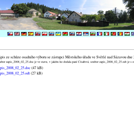
pis ze schůze osadního výboru se zástupci Městského úřadu ve Světlé nad Sázavou dne
ubor zapis_2008_02_25.doc je ve stavu, v jakém ho dodala paní Císařová, soubor zapis_2008_02_25.odt je s 
pis_2008_02_25.doc
(47 kB)
pis_2008_02_25.odt
(27 kB)