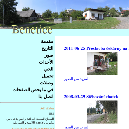
Benetice
Benetice
Na
مقدمة
obsah
التاريخ
2011-06-25 Přestavba čekárny na 
stránky
صور
Klávesové
الأحداث
zkratky
na
الحي
tomto
تحميل
المزيد من الصور
webu
وصلات
-
في ما يخص الصفحات
základní
اتصل بنا
2008-03-29 Stěhování chatek
Hlavní
strana
Add sidebar
RSS
السماح للصينية, اليابانية و الكورية في نص
مكتوب بالأبجدية اللاتينية و السيريلية
المزيد من الصور
Allow Thai in text writen by latin and