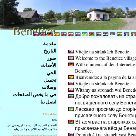
Benetice
Benetice
Na
مقدمة
obsah
التاريخ
Vítejte na stránkách Benetic
stránky
صور
Welcome to the Benetice villag
Klávesové
Willkommen auf den Internetsei
الأحداث
zkratky
Benetice.
na
الحي
Bienvenidos a la página de la a
tomto
تحميل
Vítajte na stránkach Benetíc
webu
وصلات
Witamy na stronach wsi Beneti
-
في ما يخص الصفحات
Добро пожаловать на стра
základní
اتصل بنا
посвященного селу Бенет
Hlavní
Ласкаво просимо до сторін
strana
присвяченого селу Бенетiц
Add sidebar
RSS
Вiтаем вас на старонках с
السماح للصينية, اليابانية و الكورية في نص
прысвечанага вёсцы Бенэ
مكتوب بالأبجدية اللاتينية و السيريلية
Dobrodošli na straneh vasi Ben
Allow Thai in text writen by latin and