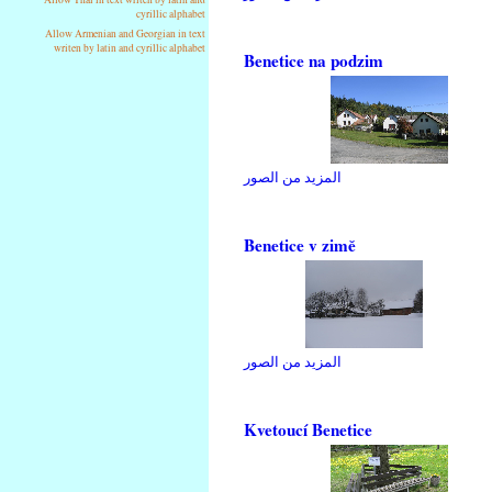
cyrillic alphabet
Allow Armenian and Georgian in text
writen by latin and cyrillic alphabet
Benetice na podzim
المزيد من الصور
Benetice v zimě
المزيد من الصور
Kvetoucí Benetice