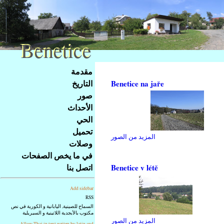
Benetice
Benetice
Na
مقدمة
obsah
التاريخ
Benetice na jaře
stránky
صور
Klávesové
الأحداث
zkratky
na
الحي
tomto
تحميل
المزيد من الصور
webu
وصلات
-
في ما يخص الصفحات
základní
اتصل بنا
Benetice v létě
Hlavní
strana
Add sidebar
RSS
السماح للصينية, اليابانية و الكورية في نص
مكتوب بالأبجدية اللاتينية و السيريلية
المزيد من الصور
Allow Thai in text writen by latin and