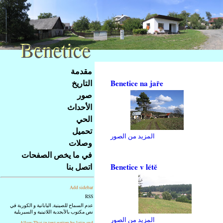
Benetice
Benetice
Na
مقدمة
obsah
التاريخ
Benetice na jaře
stránky
صور
Klávesové
الأحداث
zkratky
na
الحي
tomto
تحميل
المزيد من الصور
webu
وصلات
-
في ما يخص الصفحات
základní
اتصل بنا
Benetice v létě
Hlavní
strana
Add sidebar
RSS
عدم السماح للصينية, اليابانية و الكورية في
نص مكتوب بالأبجدية اللاتينية و السيريلية
المزيد من الصور
Allow Thai in text writen by latin and