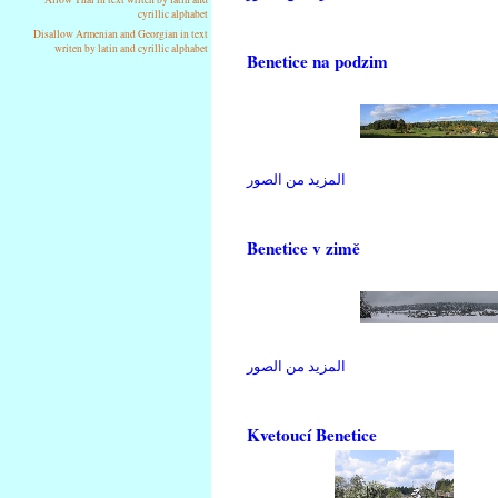
cyrillic alphabet
Disallow Armenian and Georgian in text
writen by latin and cyrillic alphabet
Benetice na podzim
المزيد من الصور
Benetice v zimě
المزيد من الصور
Kvetoucí Benetice