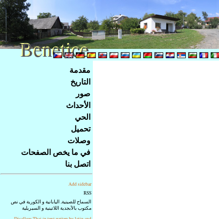
Benetice
Benetice
Na
مقدمة
obsah
التاريخ
stránky
صور
Klávesové
الأحداث
zkratky
na
الحي
tomto
تحميل
webu
وصلات
-
في ما يخص الصفحات
základní
اتصل بنا
Hlavní
strana
Add sidebar
RSS
السماح للصينية, اليابانية و الكورية في نص
مكتوب بالأبجدية اللاتينية و السيريلية
Disallow Thai in text writen by latin and