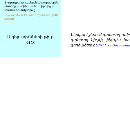
Ցուցադրել արաբերէն և պարսկերէն
բառերը լատինական և կիրիլիցա
տառատեսակներով։
Disallow Thai in text writen by latin and cyrillic
alphabet
Ներկայ էջերում գտնուող ամբողջ
Այցելութիւնների թիւը
գտնուող նիւթի, ինչպէս նա
9128
գործածելի է
GNU Free Documentat