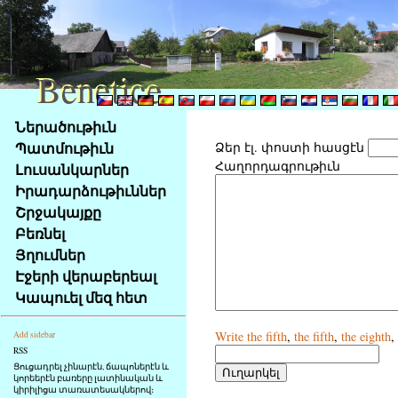
Benetice
Benetice
Na
Ներածութիւն
obsah
Պատմութիւն
Ձեր էլ. փոստի հասցէն
stránky
Հաղորդագրութիւն
Լուսանկարներ
Klávesové
Իրադարձութիւններ
zkratky
na
Շրջակայքը
tomto
Բեռնել
webu
Յղումներ
-
Էջերի վերաբերեալ
základní
Կապուել մեզ հետ
Hlavní
strana
Write
the fifth
,
the fifth
,
the eighth
,
Add sidebar
RSS
Ցուցադրել չինարէն, ճապոներէն և
կորեերէն բառերը լատինական և
կիրիլիցա տառատեսակներով։