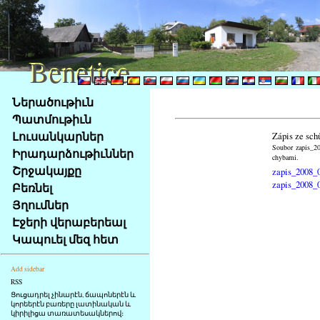
Benetice
Benetice
Na
Ներածութիւն
obsah
Պատմութիւն
stránky
Լուսանկարներ
Zápis ze sch
Klávesové
Soubor zapis_20
Իրադարձութիւններ
zkratky
chybami.
na
Շրջակայքը
zapis_2008_
tomto
zapis_2008_
Բեռնել
webu
Յղումներ
-
Էջերի վերաբերեալ
základní
Կապուել մեզ հետ
Hlavní
strana
Add sidebar
RSS
Ցուցադրել չինարէն, ճապոներէն և
կորեերէն բառերը լատինական և
կիրիլիցա տառատեսակներով։