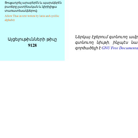
Ցուցադրել արաբերէն և պարսկերէն
բառերը լատինական և կիրիլիցա
տառատեսակներով։
Allow Thai in text writen by latin and cyrillic
alphabet
Ներկայ էջերում գտնուող ամբողջ
Այցելութիւնների թիւը
գտնուող նիւթի, ինչպէս նա
9128
գործածելի է
GNU Free Documentat