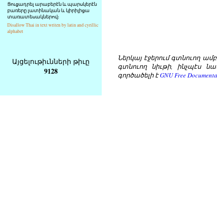
Ցուցադրել արաբերէն և պարսկերէն
բառերը լատինական և կիրիլիցա
տառատեսակներով։
Disallow Thai in text writen by latin and cyrillic
alphabet
Ներկայ էջերում գտնուող ամբողջ
Այցելութիւնների թիւը
գտնուող նիւթի, ինչպէս նա
9128
գործածելի է
GNU Free Documentat