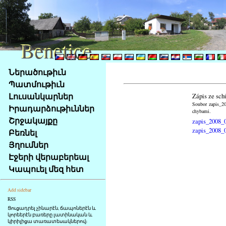
Benetice
Benetice
Na
Ներածութիւն
obsah
Պատմութիւն
stránky
Լուսանկարներ
Zápis ze sch
Klávesové
Soubor zapis_20
Իրադարձութիւններ
zkratky
chybami.
na
Շրջակայքը
zapis_2008_
tomto
zapis_2008_
Բեռնել
webu
Յղումներ
-
Էջերի վերաբերեալ
základní
Կապուել մեզ հետ
Hlavní
strana
Add sidebar
RSS
Ցուցադրել չինարէն, ճապոներէն և
կորեերէն բառերը լատինական և
կիրիլիցա տառատեսակներով։