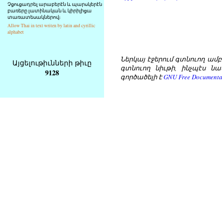
Չցուցադրել արաբերէն և պարսկերէն
բառերը լատինական և կիրիլիցա
տառատեսակներով։
Allow Thai in text writen by latin and cyrillic
alphabet
Ներկայ էջերում գտնուող ամբողջ
Այցելութիւնների թիւը
գտնուող նիւթի, ինչպէս նա
9128
գործածելի է
GNU Free Documentat