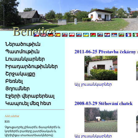
Benetice
Benetice
Na
Ներածութիւն
obsah
Պատմութիւն
2011-06-25 Přestavba čekárny 
stránky
Լուսանկարներ
Klávesové
Իրադարձութիւններ
zkratky
na
Շրջակայքը
tomto
Բեռնել
Այլ լուսանկարներ
webu
Յղումներ
-
Էջերի վերաբերեալ
základní
Կապուել մեզ հետ
2008-03-29 Stěhování chatek
Hlavní
strana
Add sidebar
RSS
Չցուցադրել չինարէն, ճապոներէն և
կորեերէն բառերը լատինական և
կիրիլիցա տառատեսակներով։
Այլ լուսանկարներ