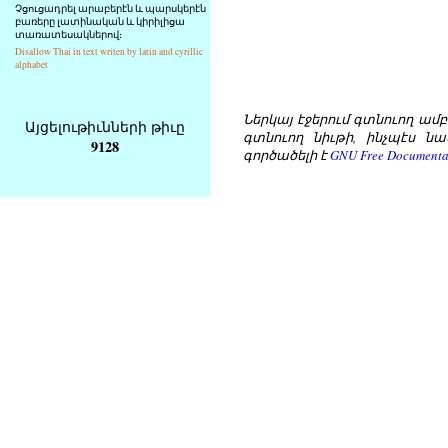
Չցուցադրել արաբերէն և պարսկերէն
բառերը լատինական և կիրիլիցա
տառատեսակներով։
Disallow Thai in text writen by latin and cyrillic
alphabet
Ներկայ էջերում գտնուող ամբողջ
Այցելութիւնների թիւը
գտնուող նիւթի, ինչպէս նա
9128
գործածելի է
GNU Free Documentat