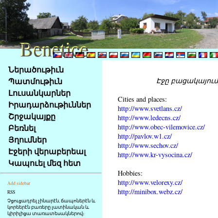
Benetice
Benetice
Na
Ներածութիւն
obsah
Պատմութիւն
Էջը բացակայում 
stránky
Լուսանկարներ
Klávesové
Cities and places:
Իրադարձութիւններ
zkratky
http://www.svetlans.cz/
na
Շրջակայքը
http://www.ledecns.cz/
tomto
http://www.obec-vilemovice.cz/
Բեռնել
webu
http://pavlov.w1.cz/
Յղումներ
http://www.sechov.cz/
-
Էջերի վերաբերեալ
http://www.kr-vysocina.cz/
základní
Կապուել մեզ հետ
Hlavní
Hobbies:
strana
http://www.velorexy.cz/
Add sidebar
http://minibox.webz.cz/
RSS
Չցուցադրել չինարէն, ճապոներէն և
կորեերէն բառերը լատինական և
կիրիլիցա տառատեսակներով։