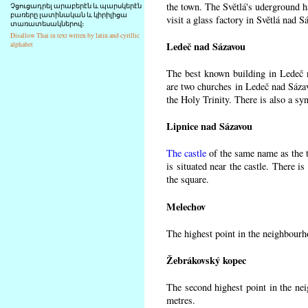
the town. The Světlá's uderground ha
Չցուցադրել արաբերէն և պարսկերէն
բառերը լատինական և կիրիլիցա
visit a glass factory in Světlá nad 
տառատեսակներով։
Disallow Thai in text writen by latin and cyrillic
Ledeč nad Sázavou
alphabet
The best known building in Ledeč na
are two churches in Ledeč nad Sázav
the Holy Trinity. There is also a sy
Lipnice nad Sázavou
The castle
of the same name as the 
is situated near the castle. There i
the square.
Melechov
The highest point in the neighbourh
Žebrákovský kopec
The second highest point in the ne
metres.