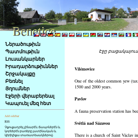
Benetice
Benetice
Na
Ներածութիւն
obsah
Պատմութիւն
Էջը բացակայում 
stránky
Լուսանկարներ
Klávesové
Իրադարձութիւններ
zkratky
Vilémovice
na
Շրջակայքը
tomto
Բեռնել
One of the oldest common yew (taxu
webu
1500 and 2000 years.
Յղումներ
-
Էջերի վերաբերեալ
Pavlov
základní
Կապուել մեզ հետ
Hlavní
A fauna preservation station has been
strana
Add sidebar
RSS
Světlá nad Sázavou
Չցուցադրել չինարէն, ճապոներէն և
կորեերէն բառերը լատինական և
There is a church of Saint Václav in
կիրիլիցա տառատեսակներով։