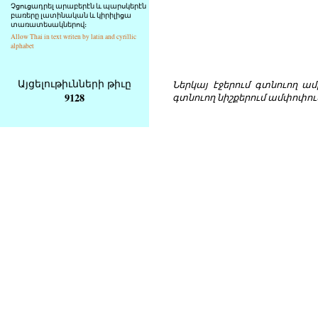
Չցուցադրել արաբերէն և պարսկերէն
բառերը լատինական և կիրիլիցա
տառատեսակներով։
Allow Thai in text writen by latin and cyrillic
alphabet
Այցելութիւնների թիւը
Ներկայ էջերում գտնուող ամբո
9128
գտնուող նիշքերում ամփոփու