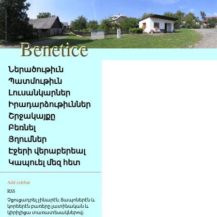
Benetice
Benetice
Na
Ներածութիւն
obsah
Պատմութիւն
stránky
Լուսանկարներ
Klávesové
Իրադարձութիւններ
zkratky
na
Շրջակայքը
tomto
Բեռնել
webu
Յղումներ
-
Էջերի վերաբերեալ
základní
Կապուել մեզ հետ
Hlavní
strana
Add sidebar
RSS
Չցուցադրել չինարէն, ճապոներէն և
կորեերէն բառերը լատինական և
կիրիլիցա տառատեսակներով։