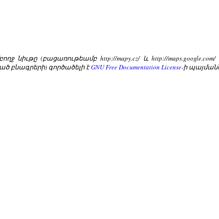
ղջ նիւթը (բացառութեամբ http://mapy.cz/ և http://maps.google.c
ած բնագրերի) գործածելի է
GNU Free Documentation License
-ի պայմա