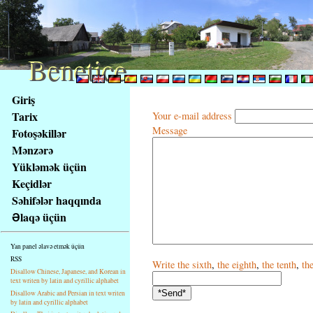
Benetice
Benetice
Na
Giriş
obsah
Tarix
Your e-mail address
stránky
Message
Fotoşəkillər
Klávesové
Mənzərə
zkratky
na
Yükləmək üçün
tomto
Keçidlər
webu
Səhifələr haqqında
-
Əlaqə üçün
základní
Hlavní
Yan panel əlavə etmək üçün
strana
RSS
Write
the sixth
,
the eighth
,
the tenth
,
th
Disallow Chinese, Japanese, and Korean in
text writen by latin and cyrillic alphabet
Disallow Arabic and Persian in text writen
by latin and cyrillic alphabet