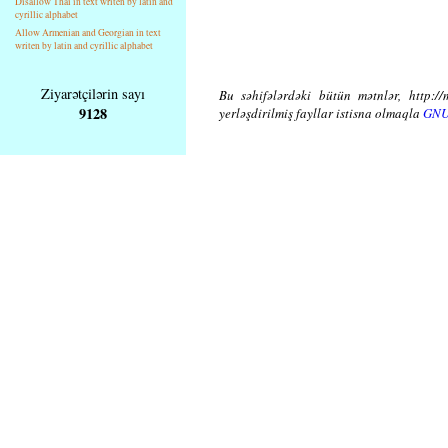
Disallow Thai in text writen by latin and
cyrillic alphabet
Allow Armenian and Georgian in text
writen by latin and cyrillic alphabet
Ziyarətçilərin sayı
Bu səhifələrdəki bütün mətnlər, http://
9128
yerləşdirilmiş fayllar istisna olmaqla
GNU 