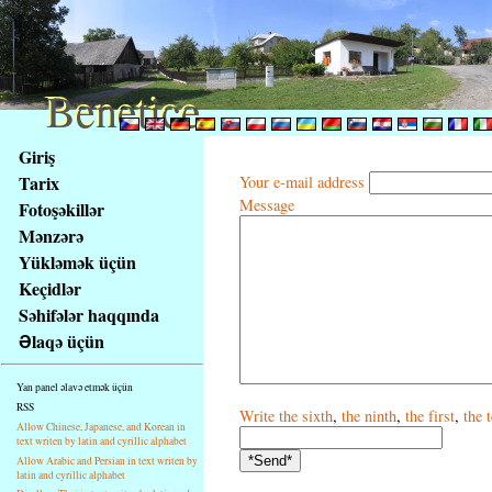
Benetice
Benetice
Na
Giriş
obsah
Tarix
Your e-mail address
stránky
Message
Fotoşəkillər
Klávesové
Mənzərə
zkratky
na
Yükləmək üçün
tomto
Keçidlər
webu
Səhifələr haqqında
-
Əlaqə üçün
základní
Hlavní
Yan panel əlavə etmək üçün
strana
RSS
Write
the sixth
,
the ninth
,
the first
,
the 
Allow Chinese, Japanese, and Korean in
text writen by latin and cyrillic alphabet
Allow Arabic and Persian in text writen by
latin and cyrillic alphabet