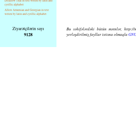
Disallow Thai in text writen by latin and
cyrillic alphabet
Allow Armenian and Georgian in text
writen by latin and cyrillic alphabet
Ziyarətçilərin sayı
Bu səhifələrdəki bütün mətnlər, http://
9128
yerləşdirilmiş fayllar istisna olmaqla
GNU 