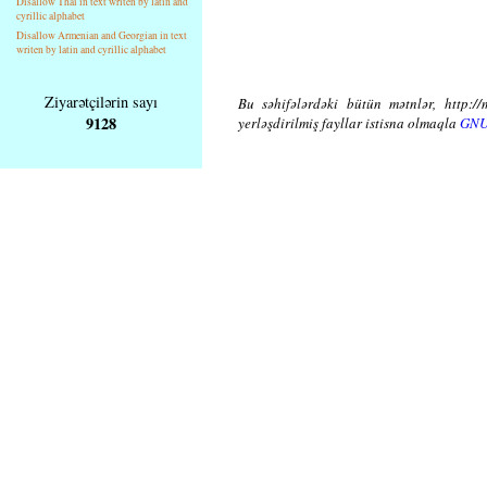
Disallow Thai in text writen by latin and
cyrillic alphabet
Disallow Armenian and Georgian in text
writen by latin and cyrillic alphabet
Ziyarətçilərin sayı
Bu səhifələrdəki bütün mətnlər, http://
9128
yerləşdirilmiş fayllar istisna olmaqla
GNU 