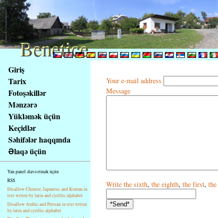
Benetice
Benetice
Na
Giriş
obsah
Tarix
Your e-mail address
stránky
Message
Fotoşəkillər
Klávesové
Mənzərə
zkratky
na
Yükləmək üçün
tomto
Keçidlər
webu
Səhifələr haqqında
-
Əlaqə üçün
základní
Hlavní
Yan panel əlavə etmək üçün
strana
RSS
Write
the sixth
,
the eighth
,
the first
,
the
Disallow Chinese, Japanese, and Korean in
text writen by latin and cyrillic alphabet
Disallow Arabic and Persian in text writen
by latin and cyrillic alphabet