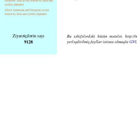
Disallow Thai in text writen by latin and
cyrillic alphabet
Allow Armenian and Georgian in text
writen by latin and cyrillic alphabet
Ziyarətçilərin sayı
Bu səhifələrdəki bütün mətnlər, http://
9128
yerləşdirilmiş fayllar istisna olmaqla
GNU 