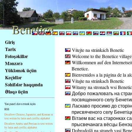
Benetice
Benetice
Na
Giriş
obsah
Tarix
Vítejte na stránkách Benetic
stránky
Fotoşəkillər
Welcome to the Benetice village
Klávesové
Willkommen auf den Internetsei
Mənzərə
zkratky
Benetice.
na
Yükləmək üçün
Bienvenidos a la página de la al
tomto
Keçidlər
Vítajte na stránkach Benetíc
webu
Səhifələr haqqında
Witamy na stronach wsi Beneti
-
Əlaqə üçün
Добро пожаловать на стра
základní
посвященного селу Бенети
Hlavní
Yan panel əlavə etmək üçün
Ласкаво просимо до сторіно
strana
RSS
присвяченого селу Бенетiц
Disallow Chinese, Japanese, and Korean in
Вiтаем вас на старонках са
text writen by latin and cyrillic alphabet
прысвечанага вёсцы Бенэц
Disallow Arabic and Persian in text writen
by latin and cyrillic alphabet
Dobrodošli na straneh vasi Bene