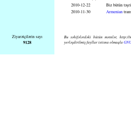
2010-12-22
Biz bütün təşr
2010-11-30
Armenian
tran
Ziyarətçilərin sayı
Bu səhifələrdəki bütün mətnlər, http://
9128
yerləşdirilmiş fayllar istisna olmaqla
GNU 