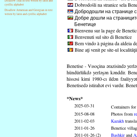
Disallow Thai in text writen by latin and
Dobrodošli na stranice sela Bene
cyrillic alphabet
Добродошли на странице с
Disallow Armenian and Georgian in text
writen by latin and cyrillic alphabet
Добре дошли на страниците
Бенетице
Bienvenu sur la page de Benetic
Benvenuti sul sito di Benetice
Bem vindo à página da aldeia d
Bine aţi venit pe site-ul localităţ
Benetise - Vısoçina ərazisində yerl
hündürlükdə yerləşən kənddir. Bene
hissəsi kimi 1980-cı ildən fəaliyyə
Benetisedə istirahət evi vardır. Bene
*News*
2025-03-31
Containers for 
2015-08-08
Photos from
r
2011-02-03
Kazakh
transla
2011-01-26
Benetice villa
2011-01-26 (2)
Bashkir
and
Az