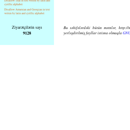
Disallow Thai in text writen by latin and
cyrillic alphabet
Disallow Armenian and Georgian in text
writen by latin and cyrillic alphabet
Ziyarətçilərin sayı
Bu səhifələrdəki bütün mətnlər, http://
9128
yerləşdirilmiş fayllar istisna olmaqla
GNU 