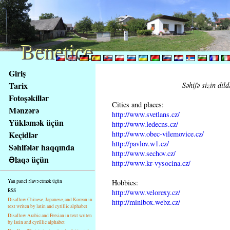
Benetice
Benetice
Na
Giriş
obsah
Tarix
Səhifə sizin dild
stránky
Fotoşəkillər
Klávesové
Cities and places:
Mənzərə
zkratky
http://www.svetlans.cz/
na
Yükləmək üçün
http://www.ledecns.cz/
tomto
http://www.obec-vilemovice.cz/
Keçidlər
webu
http://pavlov.w1.cz/
Səhifələr haqqında
http://www.sechov.cz/
-
Əlaqə üçün
http://www.kr-vysocina.cz/
základní
Hlavní
Hobbies:
Yan panel əlavə etmək üçün
strana
RSS
http://www.velorexy.cz/
Disallow Chinese, Japanese, and Korean in
http://minibox.webz.cz/
text writen by latin and cyrillic alphabet
Disallow Arabic and Persian in text writen
by latin and cyrillic alphabet