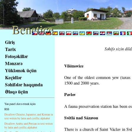
Benetice
Benetice
Na
Giriş
obsah
Tarix
Səhifə sizin dild
stránky
Fotoşəkillər
Klávesové
Mənzərə
zkratky
Vilémovice
na
Yükləmək üçün
tomto
Keçidlər
One of the oldest common yew (taxus b
webu
1500 and 2000 years.
Səhifələr haqqında
-
Əlaqə üçün
Pavlov
základní
Hlavní
Yan panel əlavə etmək üçün
A fauna preservation station has been est
strana
RSS
Disallow Chinese, Japanese, and Korean in
Světlá nad Sázavou
text writen by latin and cyrillic alphabet
Disallow Arabic and Persian in text writen
by latin and cyrillic alphabet
There is a church of Saint Václav in Svě