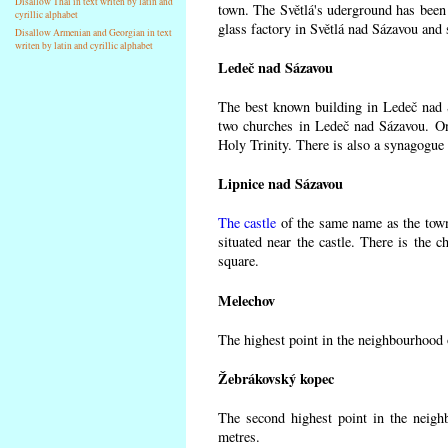
Disallow Thai in text writen by latin and
town. The Světlá's uderground has been m
cyrillic alphabet
glass factory in Světlá nad Sázavou and 
Disallow Armenian and Georgian in text
writen by latin and cyrillic alphabet
Ledeč nad Sázavou
The best known building in Ledeč nad Sá
two churches in Ledeč nad Sázavou. One
Holy Trinity. There is also a synagogue 
Lipnice nad Sázavou
The castle
of the same name as the town
situated near the castle. There is the 
square.
Melechov
The highest point in the neighbourhood 
Žebrákovský kopec
The second highest point in the neigh
metres.