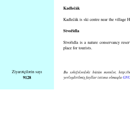
Kadlečák
Kadlečák is ski centre near the village 
Stvořidla
Stvořidla is a nature conservancy rese
place for tourists.
Ziyarətçilərin sayı
Bu səhifələrdəki bütün mətnlər, http://
9128
yerləşdirilmiş fayllar istisna olmaqla
GNU 