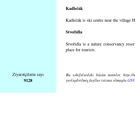
Kadlečák
Kadlečák is ski centre near the village 
Stvořidla
Stvořidla is a nature conservancy rese
place for tourists.
Ziyarətçilərin sayı
Bu səhifələrdəki bütün mətnlər, http://
9128
yerləşdirilmiş fayllar istisna olmaqla
GNU 