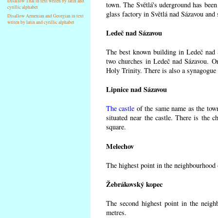
Disallow Thai in text writen by latin and
town. The Světlá's uderground has been m
cyrillic alphabet
glass factory in Světlá nad Sázavou and 
Disallow Armenian and Georgian in text
writen by latin and cyrillic alphabet
Ledeč nad Sázavou
The best known building in Ledeč nad Sá
two churches in Ledeč nad Sázavou. One
Holy Trinity. There is also a synagogue 
Lipnice nad Sázavou
The castle
of the same name as the town
situated near the castle. There is the 
square.
Melechov
The highest point in the neighbourhood 
Žebrákovský kopec
The second highest point in the neigh
metres.