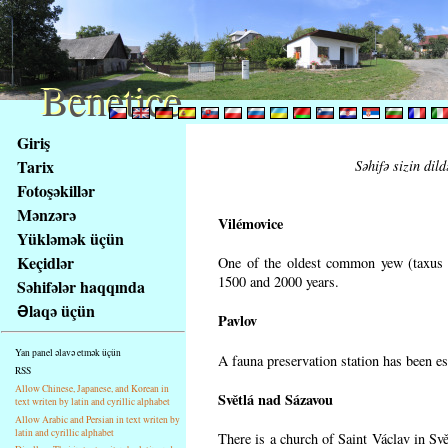
Benetice
Benetice
Na
Giriş
obsah
Tarix
Səhifə sizin dild
stránky
Fotoşəkillər
Klávesové
Mənzərə
zkratky
Vilémovice
na
Yükləmək üçün
tomto
Keçidlər
One of the oldest common yew (taxus b
webu
1500 and 2000 years.
Səhifələr haqqında
-
Əlaqə üçün
Pavlov
základní
Hlavní
Yan panel əlavə etmək üçün
A fauna preservation station has been est
strana
RSS
Allow Chinese, Japanese, and Korean in
Světlá nad Sázavou
text writen by latin and cyrillic alphabet
Allow Arabic and Persian in text writen by
latin and cyrillic alphabet
There is a church of Saint Václav in Svě