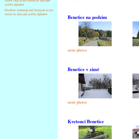
Allow Thai in text writen by latin and
cyrillic alphabet
Disallow Armenian and Georgian in text
writen by latin and cyrillic alphabet
Benetice na podzim
more photos
Benetice v zimě
more photos
Kvetoucí Benetice