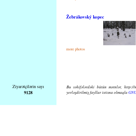
Žebrákovský kopec
more photos
Ziyarətçilərin sayı
Bu səhifələrdəki bütün mətnlər, http://
9128
yerləşdirilmiş fayllar istisna olmaqla
GNU 