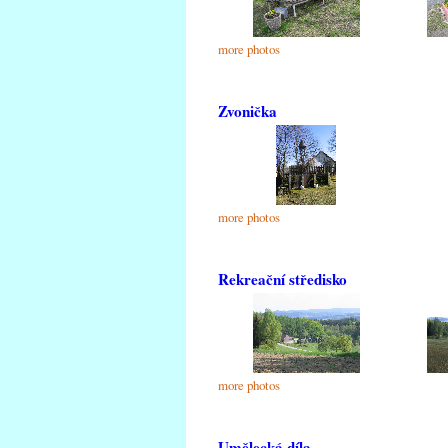
more photos
Zvonička
more photos
Rekreační středisko
more photos
Umělecká díla