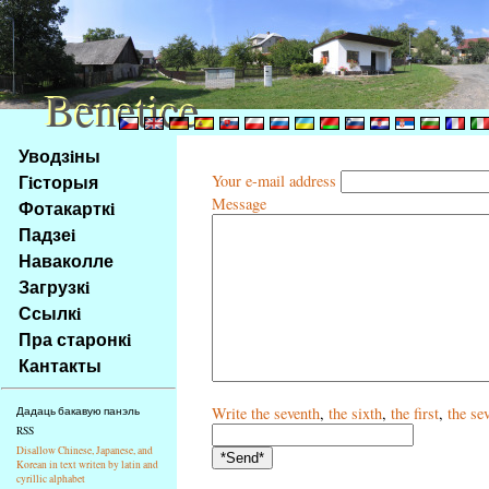
Benetice
Benetice
Na
Уводзiны
obsah
Гiсторыя
Your e-mail address
stránky
Message
Фотакарткi
Klávesové
Падзеi
zkratky
na
Наваколле
tomto
Загрузкi
webu
Ссылкi
-
Пра старонкi
základní
Кантакты
Hlavní
strana
Write
the seventh
,
the sixth
,
the first
,
the se
Дадаць бакавую панэль
RSS
Disallow Chinese, Japanese, and
Korean in text writen by latin and
cyrillic alphabet