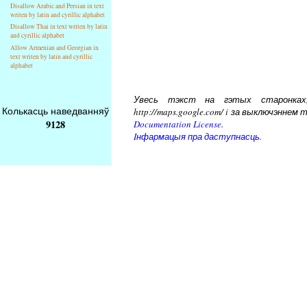
Disallow Arabic and Persian in text
writen by latin and cyrillic alphabet
Disallow Thai in text writen by latin
and cyrillic alphabet
Allow Armenian and Georgian in
text writen by latin and cyrillic
alphabet
Увесь тэкст на гэтых старонках, 
Колькасць наведванняў
http://maps.google.com/ i за выключэнн
9128
Documentation License
.
Iнфармацыя пра даступнасць.