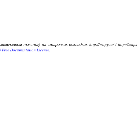
лючэннем тэкстаў на старонках-вокладках http://mapy.cz/ i http://ma
 Free Documentation License
.