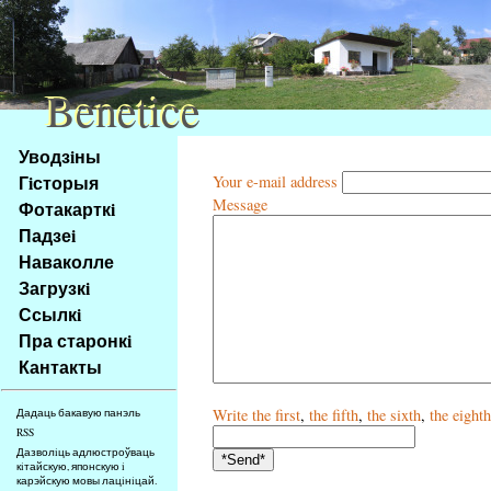
Benetice
Benetice
Na
Уводзiны
obsah
Гiсторыя
Your e-mail address
stránky
Message
Фотакарткi
Klávesové
Падзеi
zkratky
na
Наваколле
tomto
Загрузкi
webu
Ссылкi
-
Пра старонкi
základní
Кантакты
Hlavní
strana
Write
the first
,
the fifth
,
the sixth
,
the eighth
Дадаць бакавую панэль
RSS
Дазволiць адлюстроўваць
кiтайскую, японскую i
карэйскую мовы лацiнiцай.