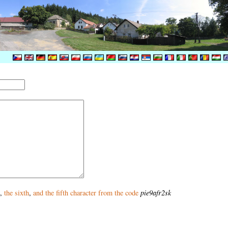
,
the sixth
,
and
the fifth
character from the code
pie9afr2sk