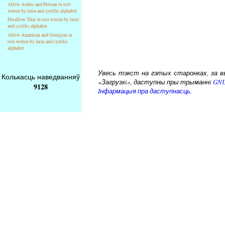
Allow Arabic and Persian in text
writen by latin and cyrillic alphabet
Disallow Thai in text writen by latin
and cyrillic alphabet
Allow Armenian and Georgian in
text writen by latin and cyrillic
alphabet
Увесь тэкст на гэтых старонках, за вык
Колькасць наведванняў
«Загрузкi», даступны пры трыманнi
GNU
9128
Iнфармацыя пра даступнасць.