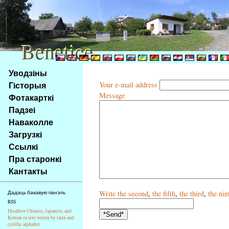
Benetice
Benetice
Na
Уводзiны
obsah
Гiсторыя
Your e-mail address
stránky
Message
Фотакарткi
Klávesové
Падзеi
zkratky
na
Наваколле
tomto
Загрузкi
webu
Ссылкi
-
Пра старонкi
základní
Кантакты
Hlavní
strana
Write
the second
,
the fifth
,
the third
,
the nin
Дадаць бакавую панэль
RSS
Disallow Chinese, Japanese, and
Korean in text writen by latin and
cyrillic alphabet