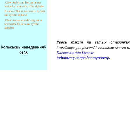
Allow Arabic and Persian in text
writen by latin and cyrillic alphabet
Disallow Thai in text writen by latin
and cyrillic alphabet
Allow Armenian and Georgian in
text writen by latin and cyrillic
alphabet
Увесь тэкст на гэтых старонках, 
Колькасць наведванняў
http://maps.google.com/ i за выключэнн
9128
Documentation License
.
Iнфармацыя пра даступнасць.