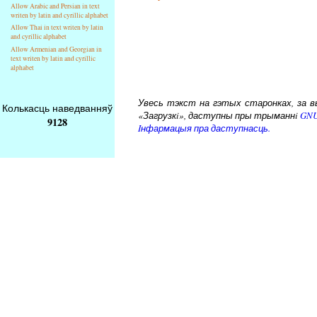
Allow Arabic and Persian in text
writen by latin and cyrillic alphabet
Allow Thai in text writen by latin
and cyrillic alphabet
Allow Armenian and Georgian in
text writen by latin and cyrillic
alphabet
Увесь тэкст на гэтых старонках, за вык
Колькасць наведванняў
«Загрузкi», даступны пры трыманнi
GNU
9128
Iнфармацыя пра даступнасць.