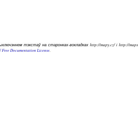
лючэннем тэкстаў на старонках-вокладках http://mapy.cz/ i http://ma
 Free Documentation License
.