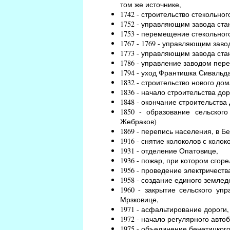
том же источнике,
1742 - строительство стекольно
1752 - управляющим завода ст
1753 - перемещение стекольного
1767 - 1769 - управляющим зав
1773 - управляющим завода ст
1786 - управление заводом пер
1794 - уход Франтишка Сивальд
1832 - строительство нового дом
1836 - начало строительства до
1848 - окончание строительства 
1850 - образование сельског
Жебраков)
1869 - перепись населения, в Б
1916 - снятие колоколов с коло
1931 - отделение Опатовице,
1936 - пожар, при котором сгор
1956 - проведение электричеств
1958 - создание единого землед
1960 - закрытие сельского уп
Мрзковице,
1971 - асфальтирование дороги
1972 - начало регулярного авто
1975 - объединение бенетицкого