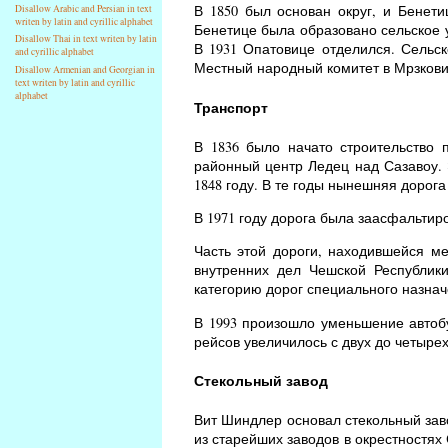
В 1850 был основан округ, и Бенети
Disallow Arabic and Persian in text
writen by latin and cyrillic alphabet
Бенетице была образовано сельское 
Disallow Thai in text writen by latin
В 1931 Опатовице отделился. Сельск
and cyrillic alphabet
Местный народный комитет в Мрзковиц
Disallow Armenian and Georgian in
text writen by latin and cyrillic
alphabet
Транспорт
В 1836 было начато строительство 
районный центр Ледец над Сазавоу. 
1848 году. В те годы нынешняя дорог
В 1971 году дорога была заасфальтиро
Часть этой дороги, находившейся м
внутренних дел Чешской Республик
категорию дорог специального назнач
В 1993 произошло уменьшение автобу
рейсов увеличилось с двух до четырех
Стекольный завод
Вит Шиндлер основал стекольный завод
из старейших заводов в окрестностях