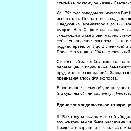
старый) и поэтому он назван Светельс
До 1752 года заводом занимался Вит 
основателя. После него завод пере
Следующим арендатором до 1773 го
смерти Яна Хоффмана заводом зан
следующим мужем был мастер стеколь
себя управление заводом. Под ег
подмастерьев, от 1 до 2 учеников) и
После его ухода в 1794 на стекольный
Стекольный завод был изначально по
перемещен к пруду ниже бенетицког
пруд и несколько зданий. Завод вып
предназначалось для экспорта.
В настоящее время об уже несущест
(на сушильне) или
sklárenský rybník
(ст
Единое земледельческое товарищ
В 1958 году сельских жителей убеди
том же году земля была распахана, ч
Позднее товарищество слилось с мрз