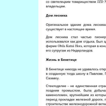
со светелецким товариществом JZD N
владельцам.
Дом лесника
Оригинальное здание дома лесника
существует в настоящее время.
Дом лесника стал частью пионер
использовался как дом отдыха. Был з
фирме Obila Kutná Hora, которая в к
его супругам из Нидерландов.
Жизнь в Бенетице
В Бенетице никогда не удавалось откр
в созданную тогда школу в Павлове.
Сазавоу.
Стеклоделие – не единственная отра
поздним промыслом, была добыча 
каменоломен, крупнейшим из которых
период прокладки железной дороги, п
строительстве железнодорожной ветки 