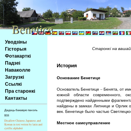
Benetice
Benetice
Na
Уводзiны
obsah
Гiсторыя
Старонкi на вашай
stránky
Фотакарткi
Klávesové
Падзеi
zkratky
История
na
Наваколле
tomto
Загрузкi
Основание Бенетице
webu
Ссылкi
-
Основатель Бенетице – Бенята, от им
Пра старонкi
základní
южной области современного, ок
Кантакты
Hlavní
подтверждено найденными фрагментам
найдены в замках Липнице и Орлик о
strana
Дадаць бакавую панэль
век. Бенетице было частью Светлецко
RSS
Disallow Chinese, Japanese, and
Местное самоуправление
Korean in text writen by latin and
cyrillic alphabet