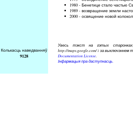
1980 - Бенетице стало частью С
1989 - возвращение земли нас
2000 - освящение новой колокол
Увесь тэкст на гэтых старонках, 
Колькасць наведванняў
http://maps.google.com/ i за выключэнн
9128
Documentation License
.
Iнфармацыя пра даступнасць.