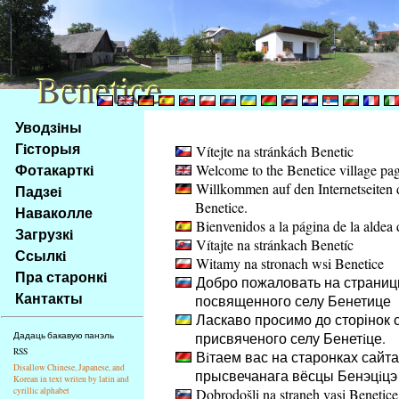
Benetice
Benetice
Na
Уводзiны
obsah
Гiсторыя
Vítejte na stránkách Benetic
stránky
Фотакарткi
Welcome to the Benetice village pa
Klávesové
Willkommen auf den Internetseiten 
Падзеi
zkratky
Benetice.
na
Наваколле
Bienvenidos a la página de la aldea 
tomto
Загрузкi
Vítajte na stránkach Benetíc
webu
Ссылкi
Witamy na stronach wsi Benetice
-
Пра старонкi
Добро пожаловать на страниц
základní
Кантакты
посвященного селу Бенетице
Hlavní
Ласкаво просимо до сторінок с
strana
присвяченого селу Бенетiце.
Дадаць бакавую панэль
RSS
Вiтаем вас на старонках сайта
Disallow Chinese, Japanese, and
прысвечанага вёсцы Бенэцiцэ
Korean in text writen by latin and
cyrillic alphabet
Dobrodošli na straneh vasi Benetice