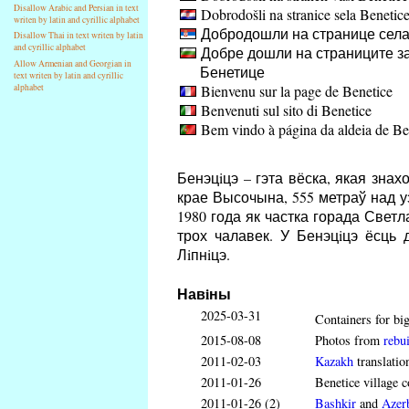
Disallow Arabic and Persian in text
Dobrodošli na stranice sela Benetic
writen by latin and cyrillic alphabet
Добродошли на странице села
Disallow Thai in text writen by latin
and cyrillic alphabet
Добре дошли на страниците за
Allow Armenian and Georgian in
Бенетице
text writen by latin and cyrillic
Bienvenu sur la page de Benetice
alphabet
Benvenuti sul sito di Benetice
Bem vindo à página da aldeia de Be
Бенэцiцэ – гэта вёска, якая зна
крае Высочына, 555 метраў над у
1980 года як частка горада Светл
трох чалавек. У Бенэцiцэ ёсць
Лiпнiцэ.
Навiны
2025-03-31
Containers for big
2015-08-08
Photos from
rebui
2011-02-03
Kazakh
translatio
2011-01-26
Benetice village c
2011-01-26 (2)
Bashkir
and
Azerb