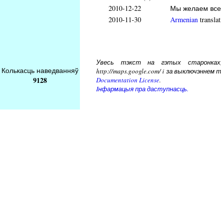
2010-12-22
Мы желаем всем
2010-11-30
Armenian
translat
Увесь тэкст на гэтых старонках, 
Колькасць наведванняў
http://maps.google.com/ i за выключэнн
9128
Documentation License
.
Iнфармацыя пра даступнасць.