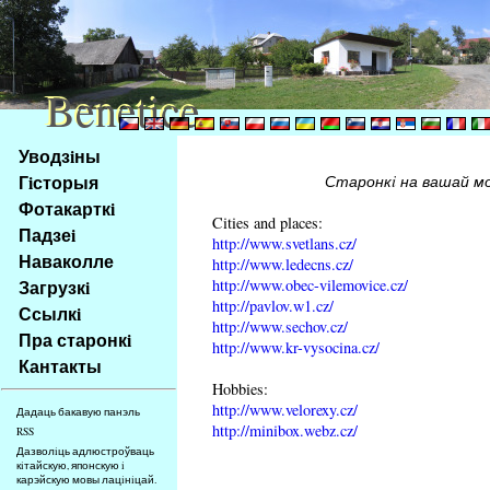
Benetice
Benetice
Na
Уводзiны
obsah
Гiсторыя
Старонкi на вашай мо
stránky
Фотакарткi
Klávesové
Cities and places:
Падзеi
zkratky
http://www.svetlans.cz/
na
Наваколле
http://www.ledecns.cz/
tomto
http://www.obec-vilemovice.cz/
Загрузкi
webu
http://pavlov.w1.cz/
Ссылкi
http://www.sechov.cz/
-
Пра старонкi
http://www.kr-vysocina.cz/
základní
Кантакты
Hlavní
Hobbies:
strana
http://www.velorexy.cz/
Дадаць бакавую панэль
http://minibox.webz.cz/
RSS
Дазволiць адлюстроўваць
кiтайскую, японскую i
карэйскую мовы лацiнiцай.