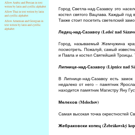
Allow Arabic and Persian in text
writen by latin and cyrillic alphabet
Город Светла-над-Сазавоу это насе
Allow Thai in text writen by latin
костел святого Вацлава. Каждый год 
and cyrillic alphabet
Также стоит посетить светелский замо
Allow Armenian and Georgian in
text writen by latin and cyrillic
alphabet
Ледец-над-Сазавоу (Ledeč nad Sázavo
Город, называемый Жемчужина края
посмотреть. Пожалуй, самый известны
и Павла и костел Святейшей Троицы. 
Липнице-над-Сазавоу (Lipnice nad Sá
В Липнице-над-Сазавоу есть замок
недалеко от него – памятник Яросла
находится памятник Магистру Яну Гус
Мелехов (Melechov)
Самая высокая точка окрестностей Св
Жебраковски копец (Žebrákovský kop