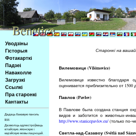
Benetice
Benetice
Na
Уводзiны
obsah
Гiсторыя
Старонкi на вашай
stránky
Фотакарткi
Klávesové
Падзеi
zkratky
Вилемовице (Vilémovice)
na
Наваколле
tomto
Загрузкi
Вилемовице известно благодаря о
webu
оценивается приблизительно от 1500 д
Ссылкi
-
Пра старонкi
Павлов (Pavlov)
základní
Кантакты
Hlavní
В Павлове была создана станция ох
strana
видов и заботится о животных-инв
Дадаць бакавую панэль
RSS
http://www.stanicepavlov.eu/
(только по-че
Дазволiць адлюстроўваць
кiтайскую, японскую i
Светла-над-Сазавоу (Světlá nad Sázav
карэйскую мовы лацiнiцай.