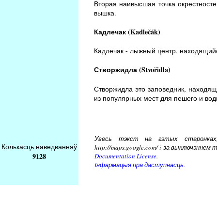
Вторая наивысшая точка окрестносте
вышка.
Кадлечак (Kadlečák)
Кадлечак - лыжный центр, находящийся
Створжидла (Stvořidla)
Створжидла это заповедник, находящ
из популярных мест для пешего и вод
Увесь тэкст на гэтых старонках, 
Колькасць наведванняў
http://maps.google.com/ i за выключэнн
9128
Documentation License
.
Iнфармацыя пра даступнасць.