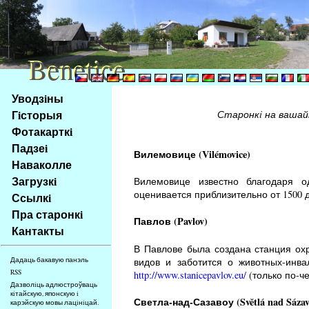
Benetice
Benetice
Na
Уводзiны
obsah
Гiсторыя
Старонкi на вашай
stránky
Фотакарткi
Klávesové
Падзеi
zkratky
Вилемовице (Vilémovice)
na
Наваколле
tomto
Загрузкi
Вилемовице известно благодаря о
webu
оценивается приблизительно от 1500 д
Ссылкi
-
Пра старонкi
Павлов (Pavlov)
základní
Кантакты
Hlavní
В Павлове была создана станция ох
strana
видов и заботится о животных-инв
Дадаць бакавую панэль
RSS
http://www.stanicepavlov.eu/
(только по-че
Дазволiць адлюстроўваць
кiтайскую, японскую i
Светла-над-Сазавоу (Světlá nad Sázav
карэйскую мовы лацiнiцай.