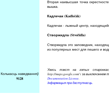
Вторая наивысшая точка окрестносте
вышка.
Кадлечак (Kadlečák)
Кадлечак - лыжный центр, находящийся
Створжидла (Stvořidla)
Створжидла это заповедник, находящ
из популярных мест для пешего и вод
Увесь тэкст на гэтых старонках, 
Колькасць наведванняў
http://maps.google.com/ i за выключэнн
9128
Documentation License
.
Iнфармацыя пра даступнасць.