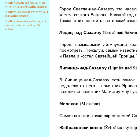
Disallow Arabic and Persian in text
writen by latin and cyrillic alphabet
Город Светла-над-Сазавоу это насе
Disallow Thai in text writen by latin
костел святого Вацлава. Каждый год 
and cyrillic alphabet
Также стоит посетить светелский замо
Disallow Armenian and Georgian in
text writen by latin and cyrillic
alphabet
Ледец-над-Сазавоу (Ledeč nad Sázavo
Город, называемый Жемчужина края
посмотреть. Пожалуй, самый известны
и Павла и костел Святейшей Троицы. 
Липнице-над-Сазавоу (Lipnice nad Sá
В Липнице-над-Сазавоу есть замок
недалеко от него – памятник Яросла
находится памятник Магистру Яну Гус
Мелехов (Melechov)
Самая высокая точка окрестностей Св
Жебраковски копец (Žebrákovský kop