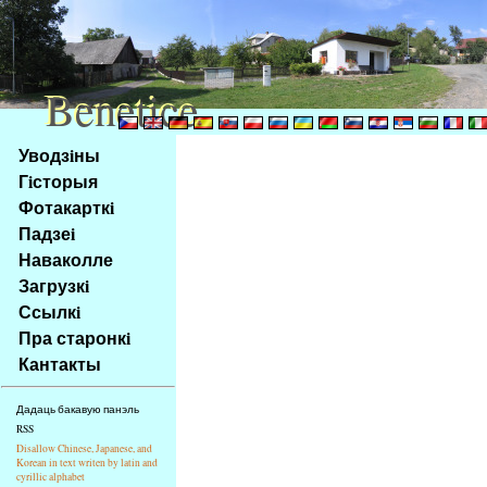
Benetice
Benetice
Na
Уводзiны
obsah
Гiсторыя
stránky
Фотакарткi
Klávesové
Падзеi
zkratky
na
Наваколле
tomto
Загрузкi
webu
Ссылкi
-
Пра старонкi
základní
Кантакты
Hlavní
strana
Дадаць бакавую панэль
RSS
Disallow Chinese, Japanese, and
Korean in text writen by latin and
cyrillic alphabet