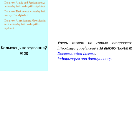
Disallow Arabic and Persian in text
writen by latin and cyrillic alphabet
Disallow Thai in text writen by latin
and cyrillic alphabet
Disallow Armenian and Georgian in
text writen by latin and cyrillic
alphabet
Увесь тэкст на гэтых старонках, 
Колькасць наведванняў
http://maps.google.com/ i за выключэнн
9128
Documentation License
.
Iнфармацыя пра даступнасць.