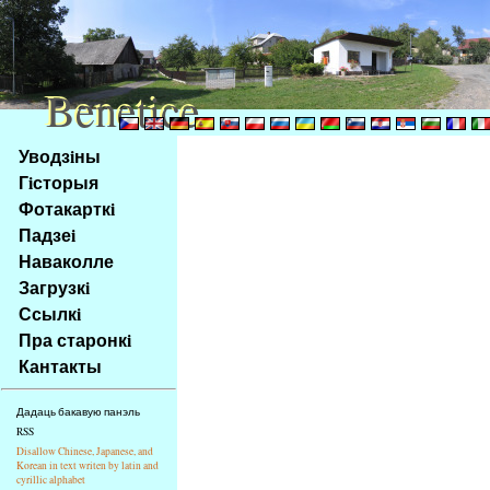
Benetice
Benetice
Na
Уводзiны
obsah
Гiсторыя
stránky
Фотакарткi
Klávesové
Падзеi
zkratky
na
Наваколле
tomto
Загрузкi
webu
Ссылкi
-
Пра старонкi
základní
Кантакты
Hlavní
strana
Дадаць бакавую панэль
RSS
Disallow Chinese, Japanese, and
Korean in text writen by latin and
cyrillic alphabet