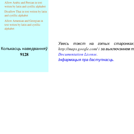
Allow Arabic and Persian in text
writen by latin and cyrillic alphabet
Disallow Thai in text writen by latin
and cyrillic alphabet
Allow Armenian and Georgian in
text writen by latin and cyrillic
alphabet
Увесь тэкст на гэтых старонках, 
Колькасць наведванняў
http://maps.google.com/ i за выключэнн
9128
Documentation License
.
Iнфармацыя пра даступнасць.