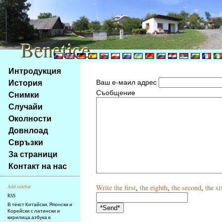
Benetice
Benetice
Na
Интродукция
obsah
История
Ваш е-маил адрес
stránky
Съобщение
Снимки
Klávesové
Случайи
zkratky
na
Околности
tomto
Довнлоад
webu
Свръзки
-
За страници
základní
Контакт на нас
Hlavní
strana
Write
the first
,
the eighth
,
the second
,
the si
Add sidebar
RSS
В текст Китайски, Японски и
Корейски с латински и
кирилица азбука е