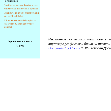
неприемане
Disallow Arabic and Persian in text
writen by latin and cyrillic alphabet
Disallow Thai in text writen by latin
and cyrillic alphabet
Allow Armenian and Georgian in
text writen by latin and cyrillic
alphabet
Изключение на всички текстове в то
Брой на визити
http://maps.google.com/ и досие на тек
9128
Documentation License
(ГНУ Свободен Доси