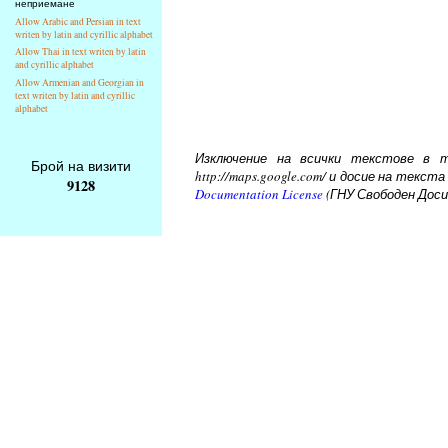
неприемане
Allow Arabic and Persian in text
writen by latin and cyrillic alphabet
Allow Thai in text writen by latin
and cyrillic alphabet
Allow Armenian and Georgian in
text writen by latin and cyrillic
alphabet
Изключение на всички текстове в то
Брой на визити
http://maps.google.com/ и досие на тек
9128
Documentation License
(ГНУ Свободен Доси