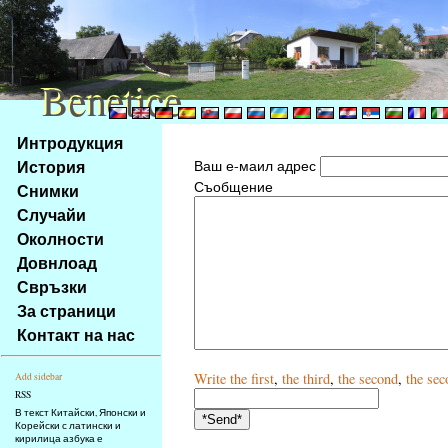
Benetice
Benetice
Na
Интродукция
obsah
История
Ваш е-маил адрес
stránky
Съобщение
Снимки
Klávesové
Случайи
zkratky
na
Околности
tomto
Довнлоад
webu
Свръзки
-
За страници
základní
Контакт на нас
Hlavní
strana
Write
the first
,
the third
,
the second
,
the sec
Add sidebar
RSS
В текст Китайски, Японски и
Корейски с латински и
кирилица азбука е