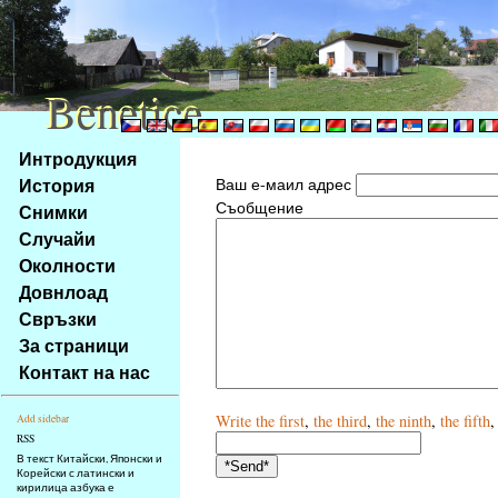
Benetice
Benetice
Na
Интродукция
obsah
История
Ваш е-маил адрес
stránky
Съобщение
Снимки
Klávesové
Случайи
zkratky
na
Околности
tomto
Довнлоад
webu
Свръзки
-
За страници
základní
Контакт на нас
Hlavní
strana
Write
the first
,
the third
,
the ninth
,
the fifth
Add sidebar
RSS
В текст Китайски, Японски и
Корейски с латински и
кирилица азбука е