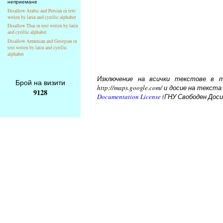
неприемане
Disallow Arabic and Persian in text
writen by latin and cyrillic alphabet
Disallow Thai in text writen by latin
and cyrillic alphabet
Disallow Armenian and Georgian in
text writen by latin and cyrillic
alphabet
Изключение на всички текстове в то
Брой на визити
http://maps.google.com/ и досие на тек
9128
Documentation License
(ГНУ Свободен Доси