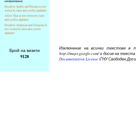
неприемане
Disallow Arabic and Persian in text
writen by latin and cyrillic alphabet
Allow Thai in text writen by latin
and cyrillic alphabet
Disallow Armenian and Georgian in
text writen by latin and cyrillic
alphabet
Изключение на всички текстове в то
Брой на визити
http://maps.google.com/ и досие на тек
9128
Documentation License
(ГНУ Свободен Доси