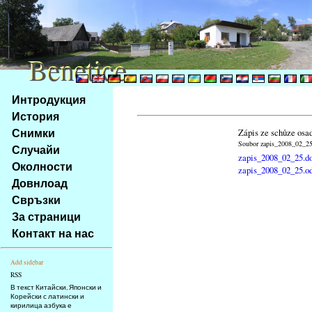
Benetice
Benetice
Na
Интродукция
obsah
История
stránky
Снимки
Zápis ze schůze osa
Klávesové
Soubor zapis_2008_02_25.
Случайи
zkratky
zapis_2008_02_25.d
na
Околности
zapis_2008_02_25.o
tomto
Довнлоад
webu
Свръзки
-
За страници
základní
Контакт на нас
Hlavní
strana
Add sidebar
RSS
В текст Китайски, Японски и
Корейски с латински и
кирилица азбука е