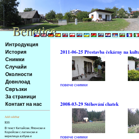
Benetice
Benetice
Na
Интродукция
obsah
История
2011-06-25 Přestavba čekárny na kult
stránky
Снимки
Klávesové
Случайи
zkratky
na
Околности
tomto
Довнлоад
повече снимки
webu
Свръзки
-
За страници
základní
Контакт на нас
2008-03-29 Stěhování chatek
Hlavní
strana
Add sidebar
RSS
В текст Китайски, Японски и
Корейски с латински и
кирилица азбука е
повече снимки