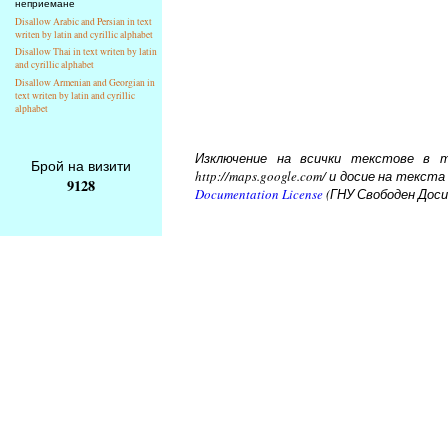
неприемане
Disallow Arabic and Persian in text
writen by latin and cyrillic alphabet
Disallow Thai in text writen by latin
and cyrillic alphabet
Disallow Armenian and Georgian in
text writen by latin and cyrillic
alphabet
Изключение на всички текстове в то
Брой на визити
http://maps.google.com/ и досие на тек
9128
Documentation License
(ГНУ Свободен Доси