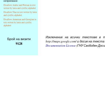
неприемане
Disallow Arabic and Persian in text
writen by latin and cyrillic alphabet
Disallow Thai in text writen by latin
and cyrillic alphabet
Disallow Armenian and Georgian in
text writen by latin and cyrillic
alphabet
Изключение на всички текстове в то
Брой на визити
http://maps.google.com/ и досие на тек
9128
Documentation License
(ГНУ Свободен Доси