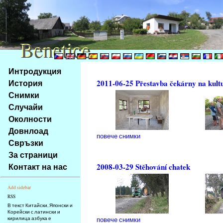
Benetice
Benetice
Na
Интродукция
obsah
История
2011-06-25 Přestavba čekárny na kult
stránky
Снимки
Klávesové
Случайи
zkratky
na
Околности
tomto
Довнлоад
повече снимки
webu
Свръзки
-
За страници
základní
Контакт на нас
2008-03-29 Stěhování chatek
Hlavní
strana
Add sidebar
RSS
В текст Китайски, Японски и
Корейски с латински и
кирилица азбука е
повече снимки