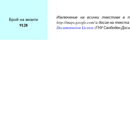
Изключение на всички текстове в то
Брой на визити
http://maps.google.com/ и досие на тек
9128
Documentation License
(ГНУ Свободен Доси