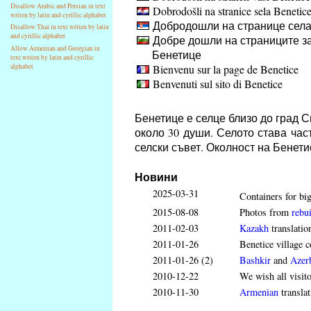
Disallow Arabic and Persian in text
Dobrodošli na stranice sela Benetic
writen by latin and cyrillic alphabet
Добродошли на странице села
Disallow Thai in text writen by latin
and cyrillic alphabet
Добре дошли на страниците за
Allow Armenian and Georgian in
Бенетице
text writen by latin and cyrillic
Bienvenu sur la page de Benetice
alphabet
Benvenuti sul sito di Benetice
Бенетице е селце близо до град 
около 30 души. Селото става час
селски съвет. Околност на Бенет
Новини
2025-03-31
Containers for big
2015-08-08
Photos from
rebui
2011-02-03
Kazakh
translatio
2011-01-26
Benetice village c
2011-01-26 (2)
Bashkir
and
Azerb
2010-12-22
We wish all visit
2010-11-30
Armenian
translat