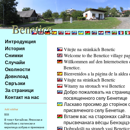
Benetice
Benetice
Na
Интродукция
obsah
История
Vítejte na stránkách Benetic
stránky
Снимки
Welcome to the Benetice village pa
Klávesové
Willkommen auf den Internetseiten 
Случайи
zkratky
Benetice.
na
Околности
Bienvenidos a la página de la aldea 
tomto
Довнлоад
Vítajte na stránkach Benetíc
webu
Свръзки
Witamy na stronach wsi Benetice
-
За страници
Добро пожаловать на страниц
základní
Контакт на нас
посвященного селу Бенетице
Hlavní
Ласкаво просимо до сторінок с
strana
присвяченого селу Бенетiце.
Add sidebar
RSS
Вiтаем вас на старонках сайта
В текст Китайски, Японски и
прысвечанага вёсцы Бенэцiцэ
Корейски с латински и
кирилица азбука е приемане
Dobrodošli na straneh vasi Benetice