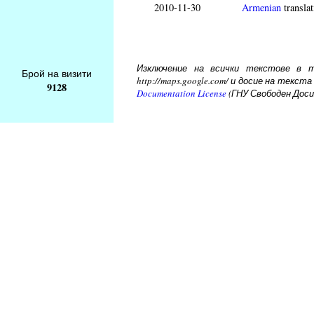
2010-11-30
Armenian
translat
Изключение на всички текстове в то
Брой на визити
http://maps.google.com/ и досие на тек
9128
Documentation License
(ГНУ Свободен Доси