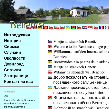
Benetice
Benetice
Na
Интродукция
obsah
История
Vítejte na stránkách Benetic
stránky
Снимки
Welcome to the Benetice village pa
Klávesové
Willkommen auf den Internetseiten 
Случайи
zkratky
Benetice.
na
Околности
Bienvenidos a la página de la aldea 
tomto
Довнлоад
Vítajte na stránkach Benetíc
webu
Свръзки
Witamy na stronach wsi Benetice
-
За страници
Добро пожаловать на страниц
základní
Контакт на нас
посвященного селу Бенетице
Hlavní
Ласкаво просимо до сторінок с
strana
присвяченого селу Бенетiце.
Add sidebar
RSS
Вiтаем вас на старонках сайта
В текст Китайски, Японски и
прысвечанага вёсцы Бенэцiцэ
Корейски с латински и
кирилица азбука е
Dobrodošli na straneh vasi Benetice