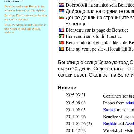
неприемане
Dobrodošli na stranice sela Benetic
Disallow Arabic and Persian in text
Добродошли на странице села
writen by latin and cyrillic alphabet
Disallow Thai in text writen by latin
Добре дошли на страниците за
and cyrillic alphabet
Бенетице
Disallow Armenian and Georgian in
Bienvenu sur la page de Benetice
text writen by latin and cyrillic
alphabet
Benvenuti sul sito di Benetice
Bem vindo à página da aldeia de Be
Bine aţi venit pe site-ul localităţii B
Бенетице е селце близо до град 
около 30 души. Селото става час
селски съвет. Околност на Бенет
Новини
2025-03-31
Containers for big
2015-08-08
Photos from
rebui
2011-02-03
Kazakh
translatio
2011-01-26
Benetice village c
2011-01-26 (2)
Bashkir
and
Azerb
2010-12-22
We wish all visit