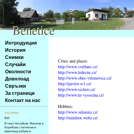
Benetice
Benetice
Na
Интродукция
obsah
История
stránky
Снимки
Klávesové
Cities and places:
Случайи
zkratky
http://www.svetlans.cz/
na
Околности
http://www.ledecns.cz/
tomto
http://www.obec-vilemovice.cz/
Довнлоад
webu
http://pavlov.w1.cz/
Свръзки
http://www.sechov.cz/
-
За страници
http://www.kr-vysocina.cz/
základní
Контакт на нас
Hlavní
Hobbies:
strana
http://www.velorexy.cz/
Add sidebar
http://minibox.webz.cz/
RSS
В текст Китайски, Японски и
Корейски с латински и
кирилица азбука е