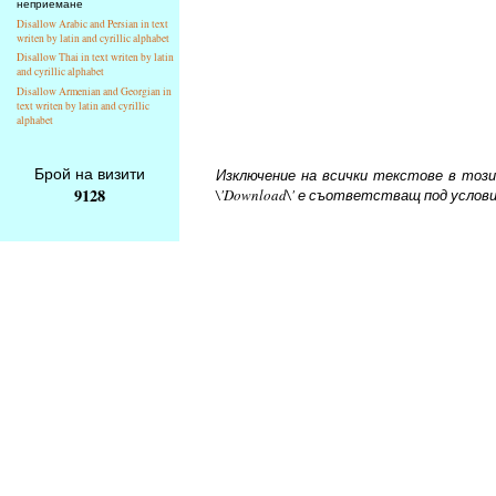
неприемане
Disallow Arabic and Persian in text
writen by latin and cyrillic alphabet
Disallow Thai in text writen by latin
and cyrillic alphabet
Disallow Armenian and Georgian in
text writen by latin and cyrillic
alphabet
Брой на визити
Изключение на всички текстове в този 
9128
\'Download\' е съответстващ под услов