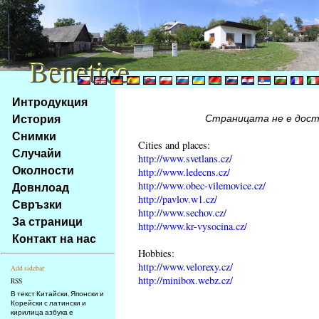
Benetice
Benetice
Na
Интродукция
obsah
История
Страницата не е достъ
stránky
Снимки
Klávesové
Cities and places:
Случайи
zkratky
http://www.svetlans.cz/
na
Околности
http://www.ledecns.cz/
tomto
http://www.obec-vilemovice.cz/
Довнлоад
webu
http://pavlov.w1.cz/
Свръзки
http://www.sechov.cz/
-
За страници
http://www.kr-vysocina.cz/
základní
Контакт на нас
Hlavní
Hobbies:
strana
http://www.velorexy.cz/
Add sidebar
http://minibox.webz.cz/
RSS
В текст Китайски, Японски и
Корейски с латински и
кирилица азбука е