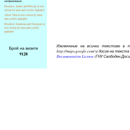
неприемане
Disallow Arabic and Persian in text
writen by latin and cyrillic alphabet
Allow Thai in text writen by latin
and cyrillic alphabet
Disallow Armenian and Georgian in
text writen by latin and cyrillic
alphabet
Изключение на всички текстове в то
Брой на визити
http://maps.google.com/ и досие на тек
9128
Documentation License
(ГНУ Свободен Доси