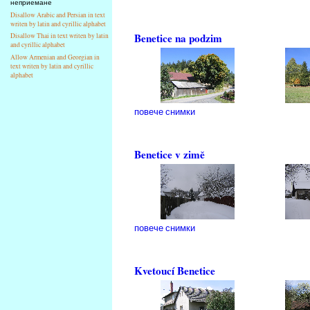
неприемане
Disallow Arabic and Persian in text
writen by latin and cyrillic alphabet
Benetice na podzim
Disallow Thai in text writen by latin
and cyrillic alphabet
Allow Armenian and Georgian in
text writen by latin and cyrillic
alphabet
повече снимки
Benetice v zimě
повече снимки
Kvetoucí Benetice