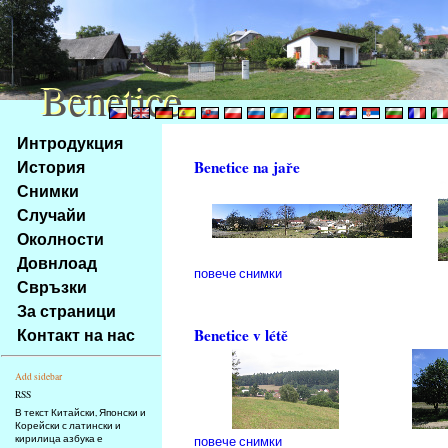
Benetice
Benetice
Na
Интродукция
obsah
История
Benetice na jaře
stránky
Снимки
Klávesové
Случайи
zkratky
na
Околности
tomto
Довнлоад
повече снимки
webu
Свръзки
-
За страници
základní
Контакт на нас
Benetice v létě
Hlavní
strana
Add sidebar
RSS
В текст Китайски, Японски и
Корейски с латински и
кирилица азбука е
повече снимки