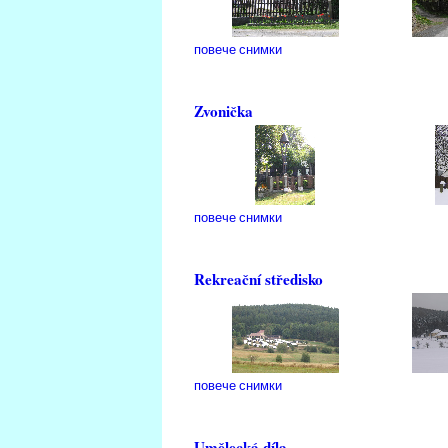
повече снимки
Zvonička
повече снимки
Rekreační středisko
повече снимки
Umělecká díla