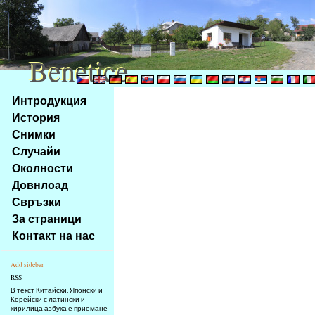
Benetice
Benetice
Na
Интродукция
obsah
История
stránky
Снимки
Klávesové
Случайи
zkratky
na
Околности
tomto
Довнлоад
webu
Свръзки
-
За страници
základní
Контакт на нас
Hlavní
strana
Add sidebar
RSS
В текст Китайски, Японски и
Корейски с латински и
кирилица азбука е приемане