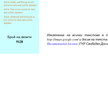
Allow Arabic and Persian in text
writen by latin and cyrillic alphabet
Allow Thai in text writen by latin
and cyrillic alphabet
Allow Armenian and Georgian in
text writen by latin and cyrillic
alphabet
Изключение на всички текстове в то
Брой на визити
http://maps.google.com/ и досие на тек
9128
Documentation License
(ГНУ Свободен Доси