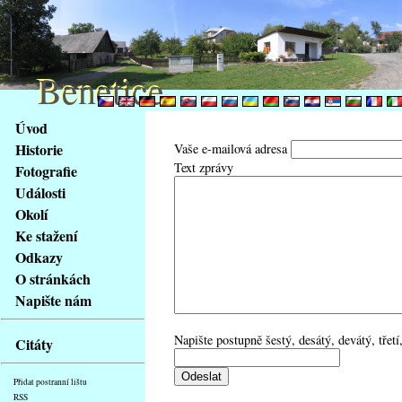
Benetice
Benetice
Na
Úvod
obsah
Historie
Vaše e-mailová adresa
stránky
Text zprávy
Fotografie
Klávesové
Události
zkratky
na
Okolí
tomto
Ke stažení
webu
Odkazy
-
O stránkách
základní
Napište nám
Hlavní
strana
Napište postupně šestý, desátý, devátý, třet
Citáty
Přidat postranní lištu
RSS