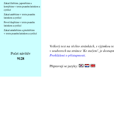
Zakaž čínštinu, japonštinu a
korejštinu v textu psaném latinkou a
cyrilicí
Zakaž arabštinu v textu psaném
latinkou a cyrilicí
Povol thajštinu v textu psaném
latinkou a cyrilicí
Zakaž arménštinu a gruzínštinu
v textu psaném latinkou a cyrilicí
Veškerý text na těchto stránkách, s výjimkou t
v souborech na stránce 'Ke stažení', je dostu
Počet návštěv
Prohlášení o přístupnosti.
9128
Připravují se jazyky: